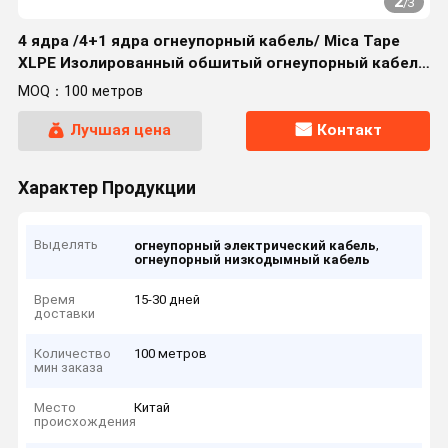
2
/
3
4 ядра /4+1 ядра огнеупорный кабель/ Mica Tape
XLPE Изолированный обшитый огнеупорный кабель
((Не бронированный))
MOQ：100 метров
Лучшая цена
Контакт
Характер Продукции
Выделять
,
огнеупорный электрический кабель
огнеупорный низкодымный кабель
Время
15-30 дней
доставки
Количество
100 метров
мин заказа
Место
Китай
происхождения