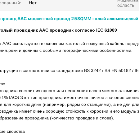
Номиналь
рованный:
Нет
область:
 провод AAC москитный провод 25SQMM голый алюминиевый
голый проводник AAC проводник согласно IEC 61089
AAC используется в основном как голый воздушный кабель передач
ния.реки и долины с особыми географическими особенностями.
струкция в соответствии со стандартами BS 3242 / BS EN 50182 / I
тво
оводника состоит из одного или нескольких слоев чистого алюмини
61% IACS.Этот тип проводника имеет очень низкое значение спец
я для коротких длин (например, рядом со станциями), а не для дл
оводника имеет очень хорошую стойкость к коррозии и его модуль 
бразование проводника (количество проводов и слоев).
ие свойства