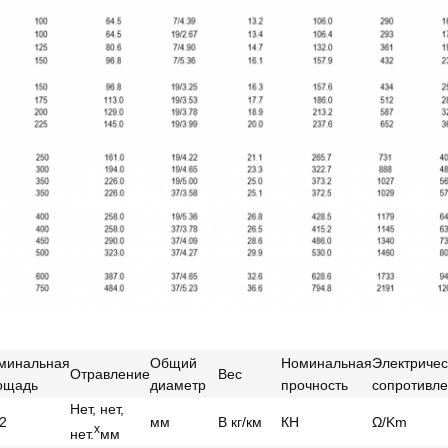
минальная
Общий
Номинальная
Электричес
Отравление
Вес
ощадь
диаметр
прочность
сопротивл
Нет, нет,
2
мм
В кг/км
КН
Ω/Km
x
нет.
мм