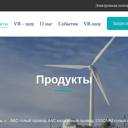
Электронная почта
Запроси
кты
VR - шоу
О нас
События
VR-шоу
Продукты
ь
>
AAC голый провод AAC москитный провод 25SQMM голый