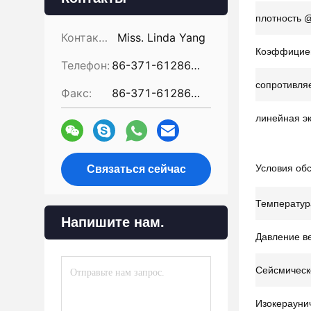
плотность 
Контакты:
Miss. Linda Yang
Коэффицие
Телефон:
86-371-61286031
сопротивля
Факс:
86-371-61286032
линейная э
Условия об
Связаться сейчас
Температур
Напишите нам.
Давление в
Сейсмическ
Изокерауни