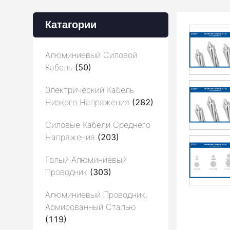
Катагории
Алюминиевый Силовой
Кабель
(50)
Электрический Кабель
Низкого Напряжения
(282)
Силовые Кабели Среднего
Напряжения
(203)
Голый Алюминиевый
Проводник
(303)
Алюминиевый Проводник,
Армированный Сталью
(119)