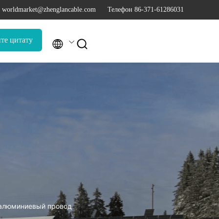
 worldmarket@zhenglancable.com
Телефон 86-371-61286031
те цитату


 алюминиевый провод