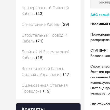
Брони
Бронированный Силовой
Кабель
(43)
AAC голый
Огнестойкие Кабели
(29)
Наземный 
Применение:
Строительный Провод И
распределе
Кабель
(71)
СТАНДАРТ
Двойной И Заземляющий
Базовая кон
Кабель
(18)
Строительс
Электрический Кабель
Этот тип пр
Системы Управления
(47)
составляет 
используетс
Оцинкованная Стальная
Этот вид пр
Проволока
(19)
учитывает о
Электрическ
Контакты