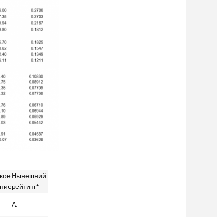
кое
Нынешний
ение
рейтинг*
А.