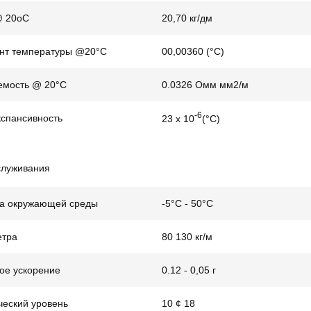
@ 20oC
20,70 кг/дм
нт температуры @20°C
00,00360 (°C)
емость @ 20°C
0.0326 Омм мм2/м
-6
кспансивность
23 х 10
(°C)
служивания
а окружающей среды
-5°C - 50°C
етра
80 130 кг/м
ое ускорение
0.12 - 0,05 г
ческий уровень
10 ¢ 18