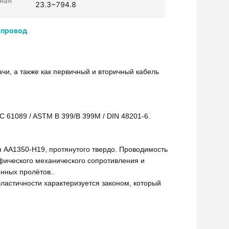
ная
23.3~794.8
 провод
и, а также как первичный и вторичный кабель
EC 61089 / ASTM B 399/B 399M / DIN 48201-6.
я AA1350-H19, протянутого твердо. Проводимость
ифического механического сопротивления и
инных пролётов..
эластичности характеризуется законом, который