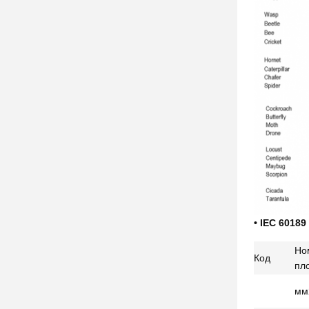
• IEC 60189
Но
Код
пл
мм