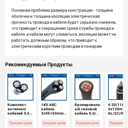
Основная проблема размера конструкции - толщина
оболочки и толщина изоляции.электрическая
прочность провода и кабеля будет серьезно снижена,
что приводит к сокращению срока службы провода и
кабеля. и кабели могут сломаться, изоляция может не
работать должным образом, что приводит к
электрическим коротким проводам и пожарам.
Рекомендуемые Продукты
Комплект
1KV ABC
Бронированн
6.35/11KV
антенных
кабель
ый силовой
3x120mm
кабелей 0,6/1
3x95+50mm2
кабель 0,6/1
AL/SC/XLP
кВ
Алюминиево
кВ SWA 4x16
SC/CTS/P
AAC/XLPE+A
е ядро XLPE
мм2
SWA/PVC 
Лучшая цена
Лучшая цена
Лучшая цена
Лучшая ц
AC/XLPE+AA
Изолированн
Cu/PVC/PVC/
кабель