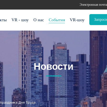
Электронная почта
Запроси
кты
VR - шоу
О нас
События
VR-шоу
Новости
 праздника Дня Труда