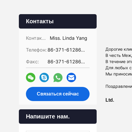
Контакты
Контакты:
Miss. Linda Yang
Дорогие кли
Телефон:
86-371-61286031
В честь Межд
Факс:
86-371-61286032
В течение эт
Для любых с
Мы приносим
Поздравлени
Связаться сейчас
Ltd.
Напишите нам.