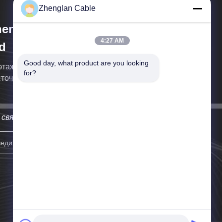
Zhenglan Cable
englan Cable Technology Co.,
4:27 AM
d
Good day, what product are you looking 
этаж, Южная башня Гренландского центра,
for?
точный район Чжэнчжоу, Чжэнчжоу, Китай
свяжемся с вами как можно скорее.
Запишитесь.