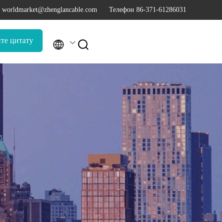
 worldmarket@zhenglancable.com
Телефон 86-371-61286031
те цитату

