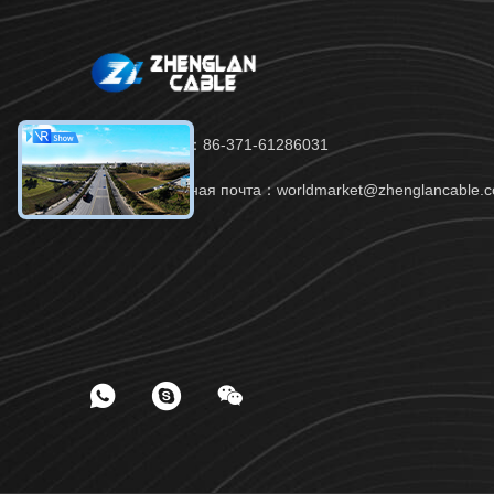
Телефон：86-371-61286031
Электронная почта：worldmarket@zhenglancable.