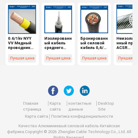
0.6/1kv NYY
Изолированн
Бронированн
Неизолир
VV Медный
ый кабель
ый силовой
нный про
проводник
среднего
кабель 0,6/1
ACSR
ПВХ
напряжения
кВ SWA 4x16
Panther, 2
изоляционн
с частичной
мм2
мм2,
Лучшая цена
Лучшая цена
Лучшая цена
Лучшая ц
ый кабель
изоляцией,
Cu/PVC/PVC/
алюминие
питания
жилы из
SWA/PVC
й,
CU/PVC/PVC
алюминиевог
IEC60502-1
армирова
1x185mm2
о сплава 12
Бронированн
ый сталь
IEC60502-1
кВ,
ый медный
AL: 30/3,0
394,5KCMIL
кабель SWA
ST: 7/3,0
(Кантон)
с ПВХ-
BS215
изоляцией
Главная
Карта
контактные
Desktop
страница
сайта
данные
Site
Карта сайта
Политика конфиденциальности
Качество
Алюминиевый силовой кабель
Китайская
фабрика.Copyright © 2026 Zhenglan Cable Technology Co., Ltd. All
Rights Reserved.