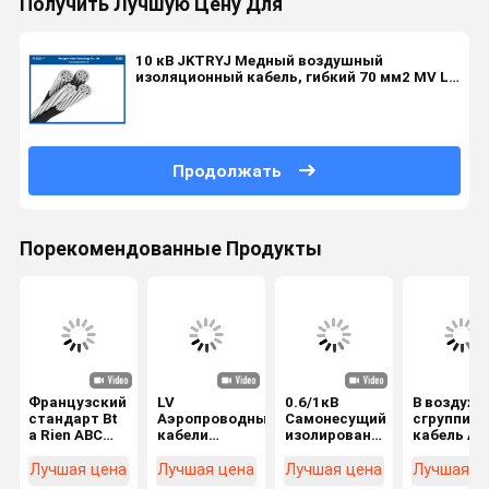
Получить Лучшую Цену Для
10 кВ JKTRYJ Медный воздушный
изоляционный кабель, гибкий 70 мм2 MV Lv
Abc кабель
Продолжать
Порекомендованные Продукты
Французский
LV
0.6/1кВ
В воздухе
стандарт Bt
Аэропроводные
Самонесущий
сгруппир
a Rien ABC
кабели
изолированный
кабель AB
кабель
4x95+25mm2
провод
3x70+54.
3x50+54.6mm2
Алюминиевый
(СИП) ААБ/
XLPE
Лучшая цена
Лучшая цена
Лучшая цена
Лучшая ц
NFC 33-209
кабель с
СПЭ+АААБ/
Изолиров